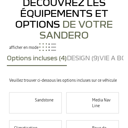
DÉCOUVREZ LES
ÉQUIPEMENTS ET
OPTIONS
DE VOTRE
SANDERO
afficher en mode
Options incluses (4)
DESIGN (9)
VIE A BO
Veuillez trouver ci-dessous les options incluses sur ce véhicule
Sandstone
Media Nav
Line
<p>La
climatisation