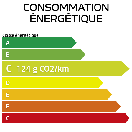
CONSOMMATION
ÉNERGÉTIQUE
Classe énergétique
A
B
C
124
g CO2/km
D
E
F
G