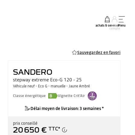
achats & services
mon
Menu
compte
Sauvegardez en favori
SANDERO
stepway extreme Eco-G 120 - 25
Véhicule neuf - Eco G - manuelle - Jaune Ambré
B
Classe énergétique
Vignette Crit'Air
Délai moyen de livraison: 3 semaines *
prix conseillé
20 650 €
TTC
*