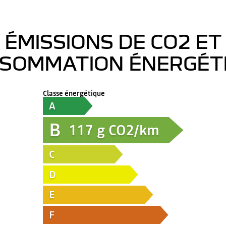
ÉMISSIONS DE CO2 ET
SOMMATION ÉNERGÉT
Classe énergétique
A
B
117
g CO2/km
C
D
E
F