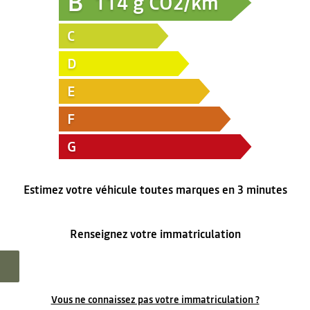
B
114
g CO2/km
C
D
E
F
G
Estimez votre véhicule toutes marques en 3 minutes
Renseignez votre immatriculation
Vous ne connaissez pas votre immatriculation ?