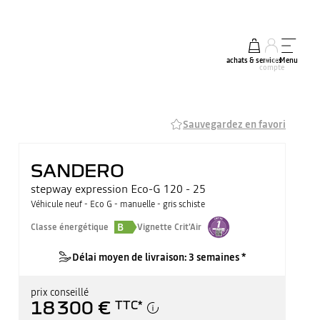
achats & services
mon
Menu
compte
Sauvegardez en favori
SANDERO
stepway expression Eco-G 120 - 25
Véhicule neuf - Eco G - manuelle - gris schiste
B
Classe énergétique
Vignette Crit'Air
Délai moyen de livraison: 3 semaines *
prix conseillé
18 300 €
TTC
*