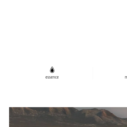
essence
m