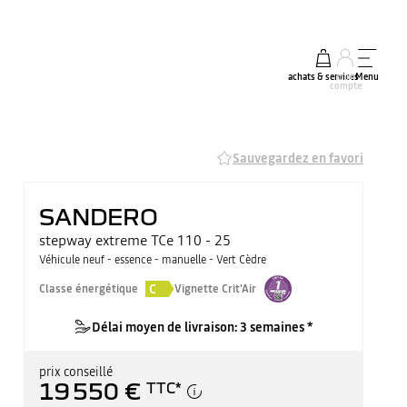
achats & services
mon
Menu
compte
Sauvegardez en favori
SANDERO
stepway extreme TCe 110 - 25
Véhicule neuf - essence - manuelle - Vert Cèdre
C
Classe énergétique
Vignette Crit'Air
Délai moyen de livraison: 3 semaines *
prix conseillé
19 550 €
TTC
*