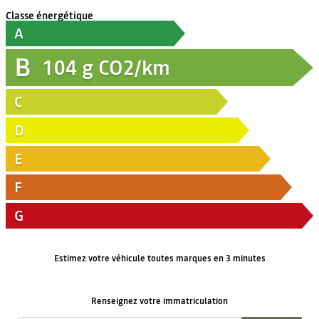
Classe énergétique
A
B
104
g CO2/km
C
D
E
F
G
Estimez votre véhicule toutes marques en 3 minutes
Renseignez votre immatriculation