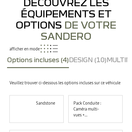
DÉCOUVREZ LES
ÉQUIPEMENTS ET
OPTIONS
DE VOTRE
SANDERO
afficher en mode
Options incluses (4)
DESIGN (10)
MULTIME
Veuillez trouver ci-dessous les options incluses sur ce véhicule
Sandstone
Pack Conduite :
Caméra multi-
vues +
commutation
automatique des