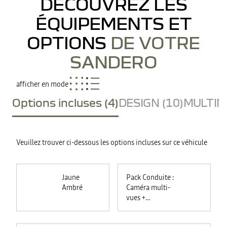
DÉCOUVREZ LES
ÉQUIPEMENTS ET
OPTIONS
DE VOTRE
SANDERO
afficher en mode
Options incluses (4)
DESIGN (10)
MULTIME
Veuillez trouver ci-dessous les options incluses sur ce véhicule
Jaune
Pack Conduite :
Ambré
Caméra multi-
vues +
commutation
automatique des