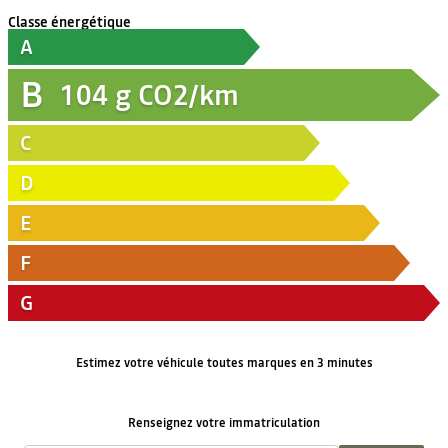
Classe énergétique
A
B
104
g CO2/km
C
D
E
F
G
Estimez votre véhicule toutes marques en 3 minutes
Renseignez votre immatriculation