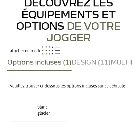
DÉCOUVREZ LES
ÉQUIPEMENTS ET
OPTIONS
DE VOTRE
JOGGER
afficher en mode
Options incluses (1)
DESIGN (11)
MULTIME
Veuillez trouver ci-dessous les options incluses sur ce véhicule
blanc
glacier