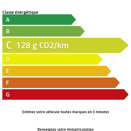
Classe énergétique
A
B
C
128
g CO2/km
D
E
F
G
Estimez votre véhicule toutes marques en 3 minutes
Renseignez votre immatriculation