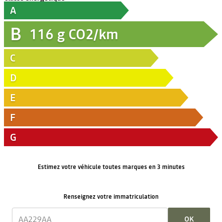
A
B
116
g CO2/km
C
D
E
F
G
Estimez votre véhicule toutes marques en 3 minutes
Renseignez votre immatriculation
OK