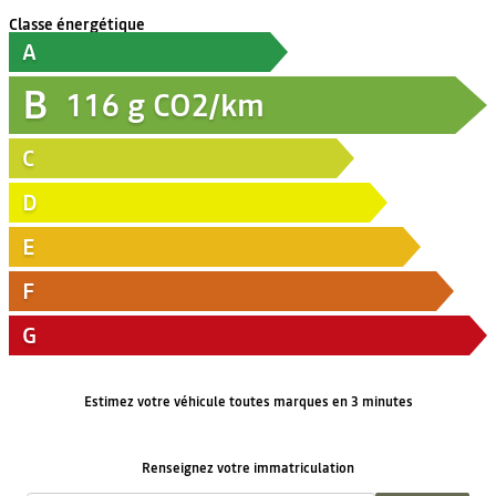
Classe énergétique
A
B
116
g CO2/km
C
D
E
F
G
Estimez votre véhicule toutes marques en 3 minutes
Renseignez votre immatriculation