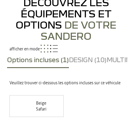
DÉCOUVREZ LES
ÉQUIPEMENTS ET
OPTIONS
DE VOTRE
SANDERO
afficher en mode
Options incluses (1)
DESIGN (10)
MULTIME
Veuillez trouver ci-dessous les options incluses sur ce véhicule
Beige
Safari