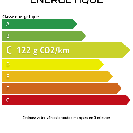
Classe énergétique
A
B
C
122
g CO2/km
D
E
F
G
Estimez votre véhicule toutes marques en 3 minutes