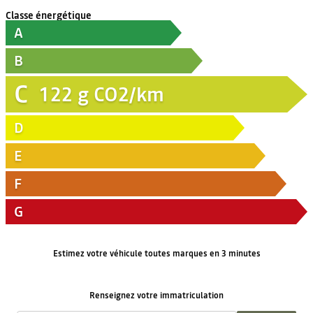
Classe énergétique
A
B
C
122
g CO2/km
D
E
F
G
Estimez votre véhicule toutes marques en 3 minutes
Renseignez votre immatriculation