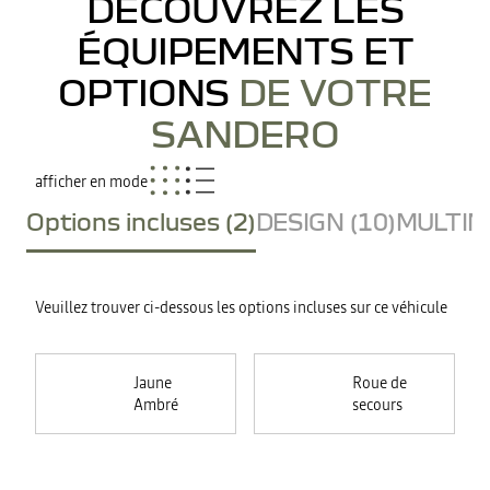
DÉCOUVREZ LES
ÉQUIPEMENTS ET
OPTIONS
DE VOTRE
SANDERO
afficher en mode
Options incluses (2)
DESIGN (10)
MULTIME
Veuillez trouver ci-dessous les options incluses sur ce véhicule
Jaune
Roue de
Ambré
secours