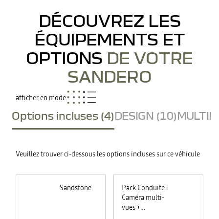
DÉCOUVREZ LES
ÉQUIPEMENTS ET
OPTIONS
DE VOTRE
SANDERO
afficher en mode
Options incluses (4)
DESIGN (10)
MULTIME
Veuillez trouver ci-dessous les options incluses sur ce véhicule
Sandstone
Pack Conduite :
Caméra multi-
vues +
commutation