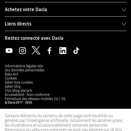
Achetez votre Dacia
Liens directs
Restez connecté avec Dacia
Informations légales site
Vos données personnelles
Data Act
Cookies
Gérer mes cookies
Gérer Utiq
CGU shop.dacia.fr
Accessibilité : Non conforme
Fermeture des réseaux mobiles 2G / 3G
© Dacia 2017 - 2026
Certains éléments du contenu de cette page sont modifiés ou
générés par l'intelligence artificielle, notamment les arrières-plans,
les illustrations et occasionnellement certaines personnes.
Néanmoins les véhicules présentés ne sont pas générés par IA afin