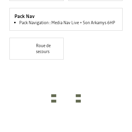
automatique des
feux +
Pack Nav
rétroviseurs
électriques
Pack Navigation : Media Nav Live + Son Arkamys 6HP
Roue de
secours