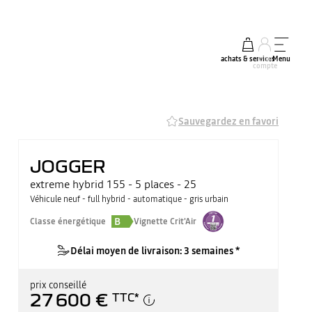
achats & services
mon
Menu
compte
Sauvegardez en favori
JOGGER
extreme hybrid 155 - 5 places - 25
Véhicule neuf - full hybrid - automatique - gris urbain
B
Classe énergétique
Vignette Crit'Air
Délai moyen de livraison: 3 semaines *
prix conseillé
27 600 €
TTC
*