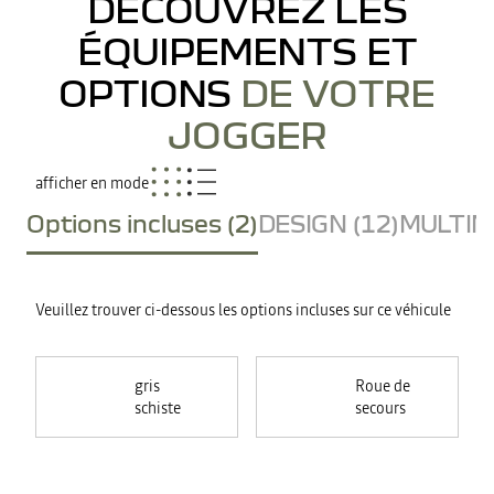
DÉCOUVREZ LES
ÉQUIPEMENTS ET
OPTIONS
DE VOTRE
JOGGER
afficher en mode
Options incluses (2)
DESIGN (12)
MULTIME
Veuillez trouver ci-dessous les options incluses sur ce véhicule
gris
Roue de
schiste
secours