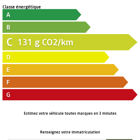
Classe énergétique
A
B
C
131
g CO2/km
D
E
F
G
Estimez votre véhicule toutes marques en 3 minutes
Renseignez votre immatriculation