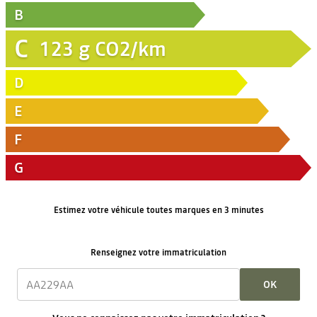
B
C
123
g CO2/km
D
E
F
G
Estimez votre véhicule toutes marques en 3 minutes
Renseignez votre immatriculation
OK