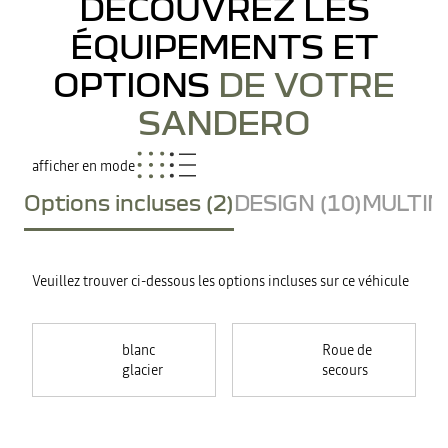
DÉCOUVREZ LES
ÉQUIPEMENTS ET
OPTIONS
DE VOTRE
SANDERO
afficher en mode
Options incluses (2)
DESIGN (10)
MULTIME
Veuillez trouver ci-dessous les options incluses sur ce véhicule
blanc
Roue de
glacier
secours