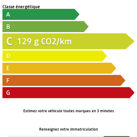
Classe énergétique
A
B
C
129
g CO2/km
D
E
F
G
Estimez votre véhicule toutes marques en 3 minutes
Renseignez votre immatriculation