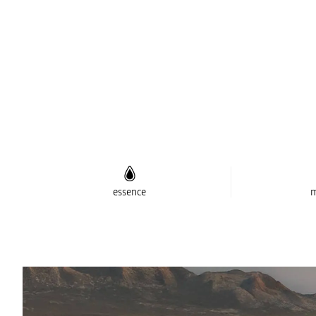
essence
m