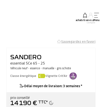
achats & services
mon
Menu
compte
Sauvegardez en favori
SANDERO
essential SCe 65 - 25
Véhicule neuf - essence - manuelle - gris schiste
C
Classe énergétique
Vignette Crit'Air
Délai moyen de livraison: 3 semaines *
prix conseillé
14 190 €
TTC
*