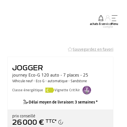
achats & services
mon
Menu
compte
Sauvegardez en favori
JOGGER
journey Eco-G 120 auto - 7 places - 25
Véhicule neuf - Eco G - automatique - Sandstone
C
Classe énergétique
Vignette Crit'Air
Délai moyen de livraison: 3 semaines *
prix conseillé
26 000 €
TTC
*