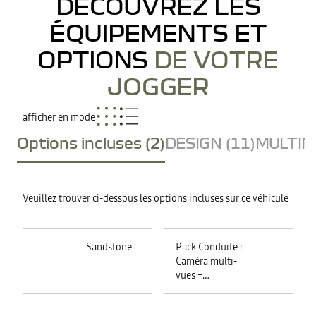
DÉCOUVREZ LES
ÉQUIPEMENTS ET
OPTIONS
DE VOTRE
JOGGER
afficher en mode
Options incluses (2)
DESIGN (11)
MULTIME
Veuillez trouver ci-dessous les options incluses sur ce véhicule
Sandstone
Pack Conduite :
Caméra multi-
vues +
commutation
automatique des