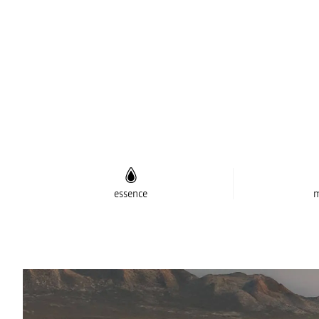
essence
m