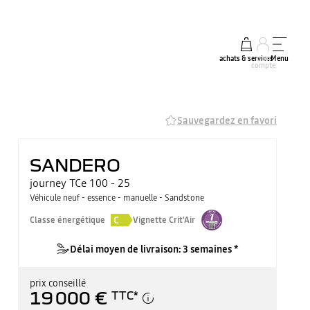
achats & services
mon
Menu
compte
Sauvegardez en favori
SANDERO
journey TCe 100 - 25
Véhicule neuf - essence - manuelle - Sandstone
C
Classe énergétique
Vignette Crit'Air
Délai moyen de livraison: 3 semaines *
prix conseillé
19 000 €
TTC
*