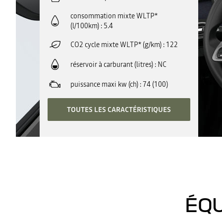
consommation mixte WLTP*
(l/100km)
5.4
CO2 cycle mixte WLTP* (g/km)
122
réservoir à carburant (litres)
NC
puissance maxi kw (ch)
74 (100)
TOUTES LES CARACTÉRISTIQUES
ÉQU