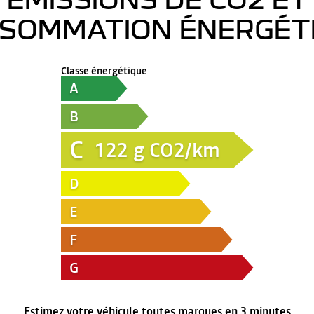
SOMMATION ÉNERGÉT
Classe énergétique
A
B
C
122
g CO2/km
D
E
F
G
Estimez votre véhicule toutes marques en 3 minutes