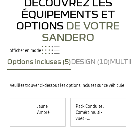
DÉCOUVREZ LES
ÉQUIPEMENTS ET
OPTIONS
DE VOTRE
SANDERO
afficher en mode
Options incluses (5)
DESIGN (10)
MULTIME
Veuillez trouver ci-dessous les options incluses sur ce véhicule
Jaune
Pack Conduite :
Ambré
Caméra multi-
vues +
commutation
automatique des