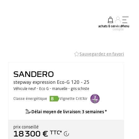
achats & services
mon
Menu
compte
Sauvegardez en favori
SANDERO
stepway expression Eco-G 120 - 25
Véhicule neuf - Eco G - manuelle - gris schiste
B
Classe énergétique
Vignette Crit'Air
Délai moyen de livraison: 3 semaines *
prix conseillé
18 300 €
TTC
*