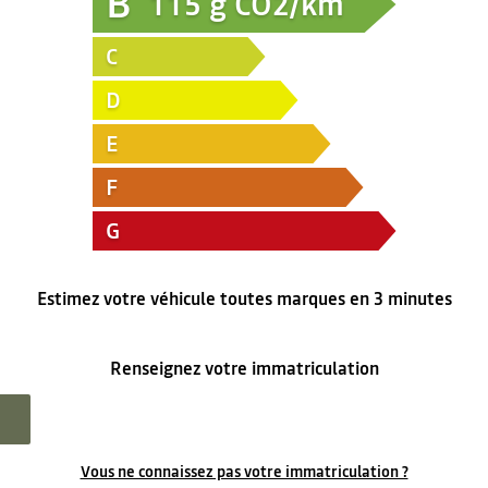
B
115
g CO2/km
C
D
E
F
G
Estimez votre véhicule toutes marques en 3 minutes
Renseignez votre immatriculation
Vous ne connaissez pas votre immatriculation ?