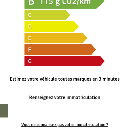
B
115
g CO2/km
C
D
E
F
G
Estimez votre véhicule toutes marques en 3 minutes
Renseignez votre immatriculation
Vous ne connaissez pas votre immatriculation ?