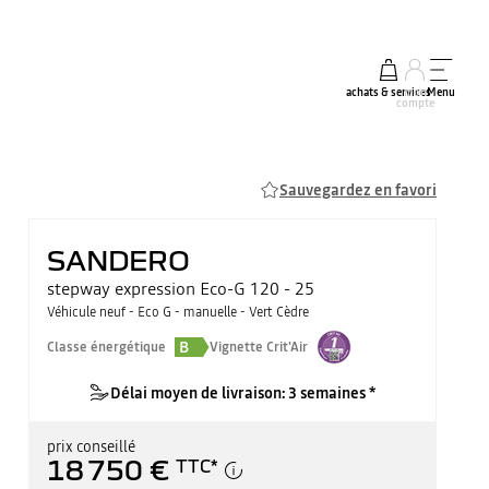
achats & services
mon
Menu
compte
Sauvegardez en favori
SANDERO
stepway expression Eco-G 120 - 25
Véhicule neuf - Eco G - manuelle - Vert Cèdre
B
Classe énergétique
Vignette Crit'Air
Délai moyen de livraison: 3 semaines *
prix conseillé
18 750 €
TTC
*