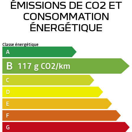
ÉMISSIONS DE CO2 ET
CONSOMMATION
ÉNERGÉTIQUE
Classe énergétique
A
B
117
g CO2/km
C
D
E
F
G