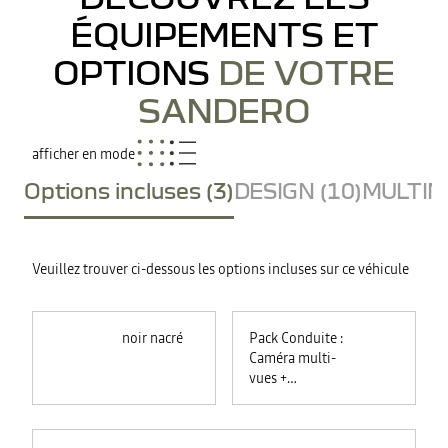
ÉQUIPEMENTS ET
OPTIONS
DE VOTRE
SANDERO
afficher en mode
Options incluses (3)
DESIGN (10)
MULTIME
Veuillez trouver ci-dessous les options incluses sur ce véhicule
noir nacré
Pack Conduite :
Caméra multi-
vues +
commutation
automatique des
feux +