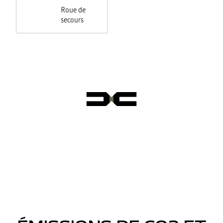
feux +
Roue de
rétroviseurs
secours
électriques