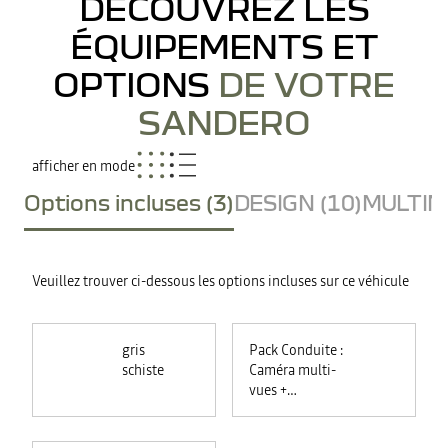
DÉCOUVREZ LES
ÉQUIPEMENTS ET
OPTIONS
DE VOTRE
SANDERO
afficher en mode
Options incluses (3)
DESIGN (10)
MULTIME
Veuillez trouver ci-dessous les options incluses sur ce véhicule
gris
Pack Conduite :
schiste
Caméra multi-
vues +
commutation
automatique des