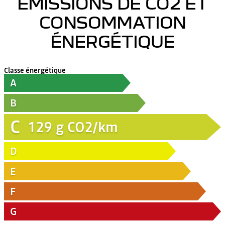
ÉMISSIONS DE CO2 ET
CONSOMMATION
ÉNERGÉTIQUE
Classe énergétique
A
B
C
129
g CO2/km
D
E
F
G