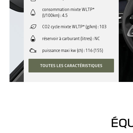
consommation mixte WLTP*
(l/100km)
4.5
CO2 cycle mixte WLTP* (g/km)
103
réservoir à carburant (litres)
NC
puissance maxi kw (ch)
116 (155)
TOUTES LES CARACTÉRISTIQUES
ÉQU