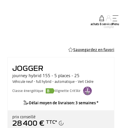
achats & services
mon
Menu
compte
Sauvegardez en favori
JOGGER
journey hybrid 155 - 5 places - 25
Véhicule neuf - full hybrid - automatique - Vert Cèdre
B
Classe énergétique
Vignette Crit'Air
Délai moyen de livraison: 3 semaines *
prix conseillé
28 400 €
TTC
*