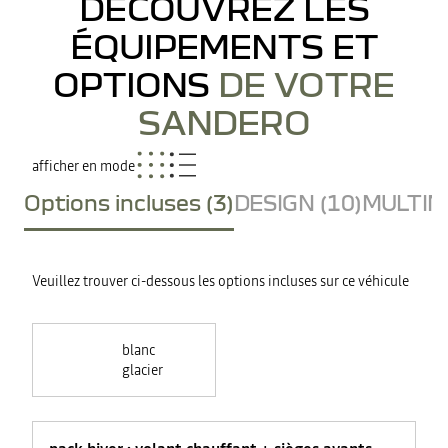
DÉCOUVREZ LES
ÉQUIPEMENTS ET
OPTIONS
DE VOTRE
SANDERO
afficher en mode
Options incluses (3)
DESIGN (10)
MULTIME
Veuillez trouver ci-dessous les options incluses sur ce véhicule
blanc
glacier