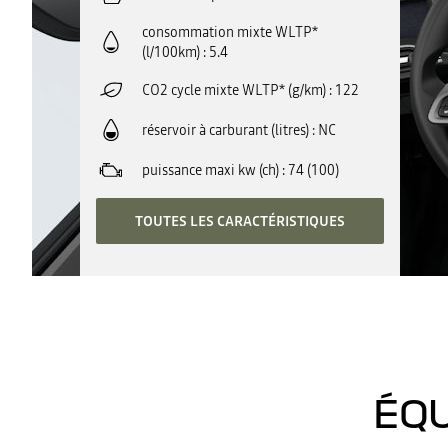
consommation mixte WLTP*
(l/100km)
5.4
CO2 cycle mixte WLTP* (g/km)
122
réservoir à carburant (litres)
NC
puissance maxi kw (ch)
74 (100)
TOUTES LES CARACTÉRISTIQUES
ÉQU