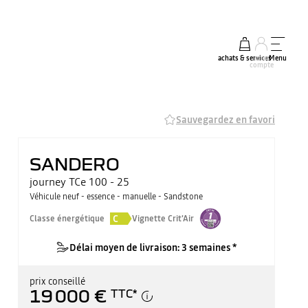
achats & services
mon
Menu
compte
Sauvegardez en favori
SANDERO
journey TCe 100 - 25
Véhicule neuf - essence - manuelle - Sandstone
C
Classe énergétique
Vignette Crit'Air
Délai moyen de livraison: 3 semaines *
prix conseillé
19 000 €
TTC
*