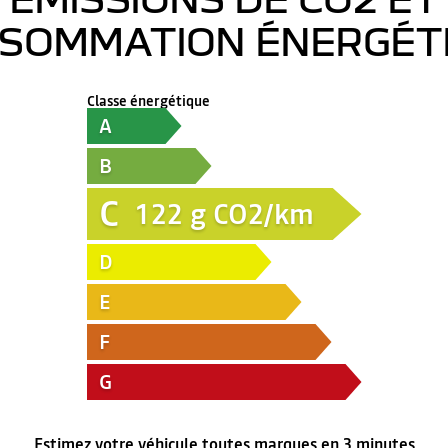
SOMMATION ÉNERGÉT
Classe énergétique
A
B
C
122
g CO2/km
D
E
F
G
Estimez votre véhicule toutes marques en 3 minutes