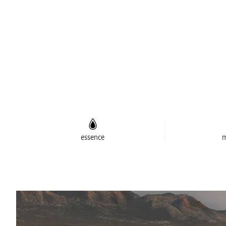
essence
m