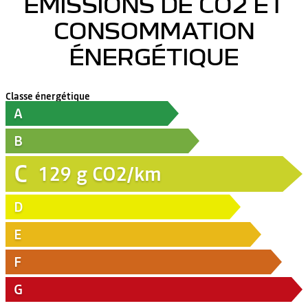
ÉMISSIONS DE CO2 ET
CONSOMMATION
ÉNERGÉTIQUE
Classe énergétique
A
B
C
129
g CO2/km
D
E
F
G