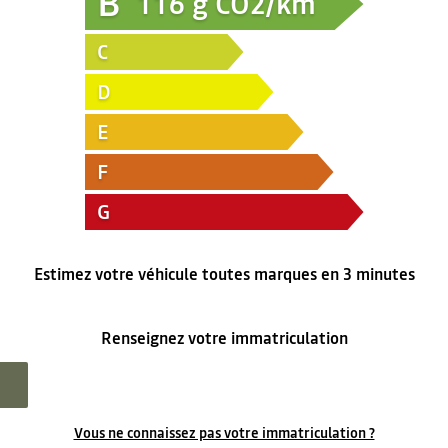
B
116
g CO2/km
C
D
E
F
G
Estimez votre véhicule toutes marques en 3 minutes
Renseignez votre immatriculation
Vous ne connaissez pas votre immatriculation ?