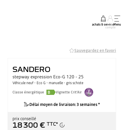
achats & services
mon
Menu
compte
Sauvegardez en favori
SANDERO
stepway expression Eco-G 120 - 25
Véhicule neuf - Eco G - manuelle - gris schiste
B
Classe énergétique
Vignette Crit'Air
Délai moyen de livraison: 3 semaines *
prix conseillé
18 300 €
TTC
*