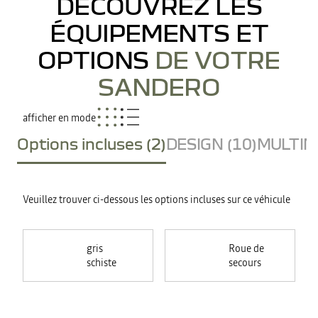
DÉCOUVREZ LES
ÉQUIPEMENTS ET
OPTIONS
DE VOTRE
SANDERO
afficher en mode
Options incluses (2)
DESIGN (10)
MULTIME
Veuillez trouver ci-dessous les options incluses sur ce véhicule
gris
Roue de
schiste
secours