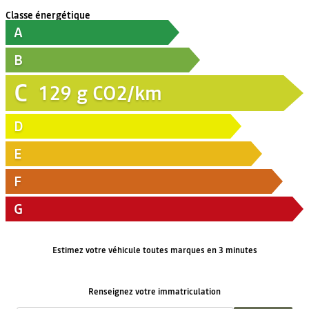
Classe énergétique
A
B
C
129
g CO2/km
D
E
F
G
Estimez votre véhicule toutes marques en 3 minutes
Renseignez votre immatriculation