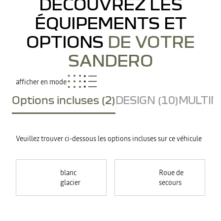
DÉCOUVREZ LES
ÉQUIPEMENTS ET
OPTIONS
DE VOTRE
SANDERO
afficher en mode
Options incluses (2)
DESIGN (10)
MULTIME
Veuillez trouver ci-dessous les options incluses sur ce véhicule
blanc
Roue de
glacier
secours