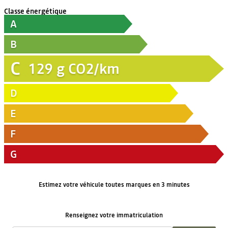
Classe énergétique
A
B
C
129
g CO2/km
D
E
F
G
Estimez votre véhicule toutes marques en 3 minutes
Renseignez votre immatriculation