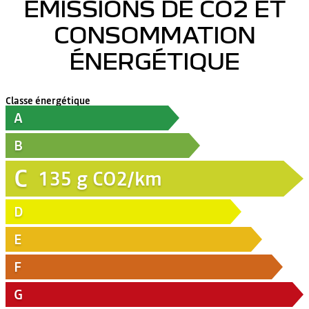
ÉMISSIONS DE CO2 ET
CONSOMMATION
ÉNERGÉTIQUE
Classe énergétique
A
B
C
135
g CO2/km
D
E
F
G