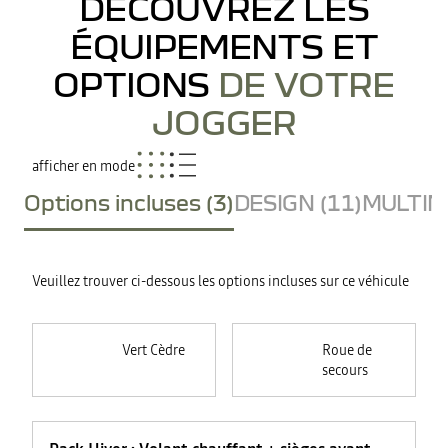
DÉCOUVREZ LES
ÉQUIPEMENTS ET
OPTIONS
DE VOTRE
JOGGER
afficher en mode
Options incluses (3)
DESIGN (11)
MULTIME
Veuillez trouver ci-dessous les options incluses sur ce véhicule
Vert Cèdre
Roue de
secours