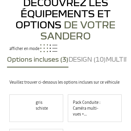
DÉCOUVREZ LES
ÉQUIPEMENTS ET
OPTIONS
DE VOTRE
SANDERO
afficher en mode
Options incluses (3)
DESIGN (10)
MULTIME
Veuillez trouver ci-dessous les options incluses sur ce véhicule
gris
Pack Conduite :
schiste
Caméra multi-
vues +
commutation
automatique des