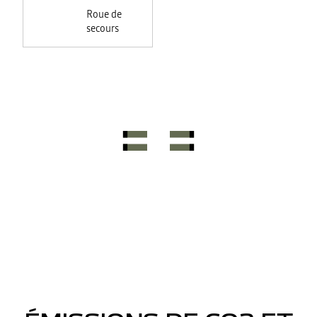
feux +
Roue de
rétroviseurs
secours
électriques