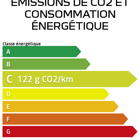
ÉMISSIONS DE CO2 ET
CONSOMMATION
ÉNERGÉTIQUE
Classe énergétique
A
B
C
122
g CO2/km
D
E
F
G