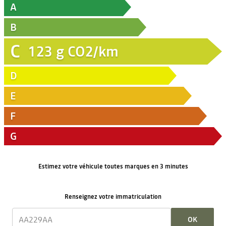
A
B
C
123
g CO2/km
D
E
F
G
Estimez votre véhicule toutes marques en 3 minutes
Renseignez votre immatriculation
OK