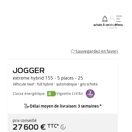
achats & services
mon
Menu
compte
Sauvegardez en favori
JOGGER
extreme hybrid 155 - 5 places - 25
Véhicule neuf - full hybrid - automatique - gris schiste
B
Classe énergétique
Vignette Crit'Air
Délai moyen de livraison: 3 semaines *
prix conseillé
27 600 €
TTC
*