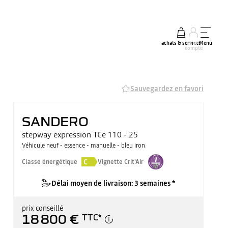
achats & services
mon
Menu
compte
Sauvegardez en favori
SANDERO
stepway expression TCe 110 - 25
Véhicule neuf - essence - manuelle - bleu iron
C
Classe énergétique
Vignette Crit'Air
Délai moyen de livraison: 3 semaines *
prix conseillé
18 800 €
TTC
*