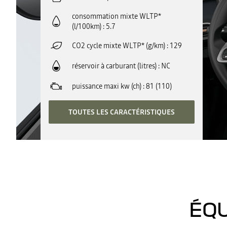
consommation mixte WLTP*
(l/100km)
5.7
CO2 cycle mixte WLTP* (g/km)
129
réservoir à carburant (litres)
NC
puissance maxi kw (ch)
81 (110)
TOUTES LES CARACTÉRISTIQUES
ÉQU