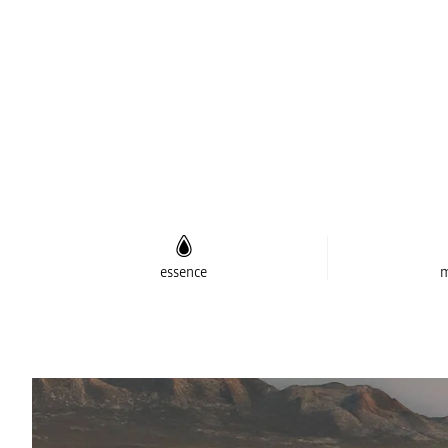
essence
m