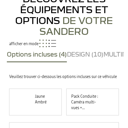
ÉQUIPEMENTS ET
OPTIONS
DE VOTRE
SANDERO
afficher en mode
Options incluses (4)
DESIGN (10)
MULTIME
Veuillez trouver ci-dessous les options incluses sur ce véhicule
Jaune
Pack Conduite :
Ambré
Caméra multi-
vues +
commutation
automatique des
feux +