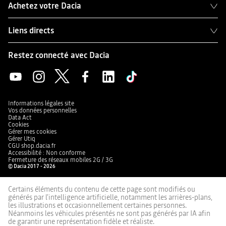
Achetez votre Dacia
Liens directs
Restez connecté avec Dacia
Informations légales site
Vos données personnelles
Data Act
Cookies
Gérer mes cookies
Gérer Utiq
CGU shop.dacia.fr
Accessibilité : Non conforme
Fermeture des réseaux mobiles 2G / 3G
© Dacia 2017 - 2026
Certains éléments du contenu de cette page sont modifiés ou
générés par l'intelligence artificielle, notamment les arrières-plans,
les illustrations et occasionnellement certaines personnes.
Néanmoins les véhicules présentés ne sont pas générés par IA afin
de garantir une représentation fidèle et réaliste.