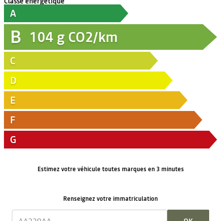
Classe énergétique
A
B
104
g CO2/km
C
D
E
F
G
Estimez votre véhicule toutes marques en 3 minutes
Renseignez votre immatriculation