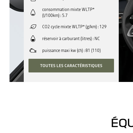
consommation mixte WLTP*
(l/100km)
5.7
CO2 cycle mixte WLTP* (g/km)
129
réservoir à carburant (litres)
NC
puissance maxi kw (ch)
81 (110)
TOUTES LES CARACTÉRISTIQUES
ÉQU