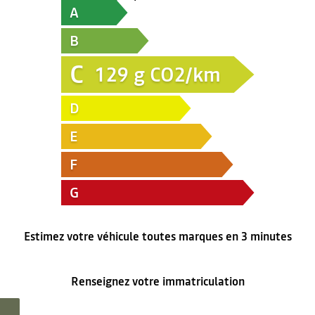
A
B
C
129
g CO2/km
D
E
F
G
Estimez votre véhicule toutes marques en 3 minutes
Renseignez votre immatriculation