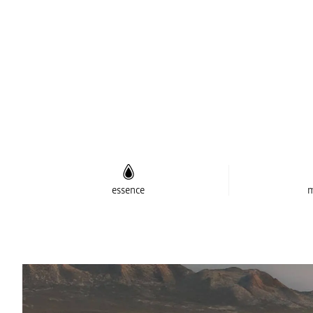
essence
m