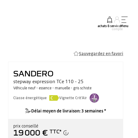
achats & services
mon
Menu
compte
Sauvegardez en favori
SANDERO
stepway expression TCe 110 - 25
Véhicule neuf - essence - manuelle - gris schiste
C
Classe énergétique
Vignette Crit'Air
Délai moyen de livraison: 3 semaines *
prix conseillé
19 000 €
TTC
*