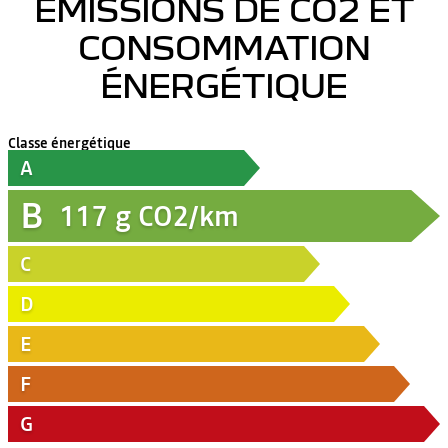
ÉMISSIONS DE CO2 ET
CONSOMMATION
ÉNERGÉTIQUE
Classe énergétique
A
B
117
g CO2/km
C
D
E
F
G