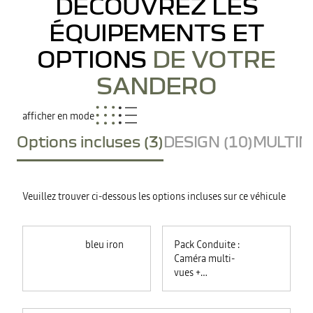
DÉCOUVREZ LES
ÉQUIPEMENTS ET
OPTIONS
DE VOTRE
SANDERO
afficher en mode
Options incluses (3)
DESIGN (10)
MULTIME
Veuillez trouver ci-dessous les options incluses sur ce véhicule
bleu iron
Pack Conduite :
Caméra multi-
vues +
commutation
automatique des