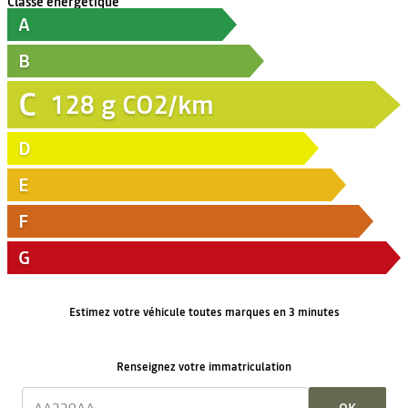
Classe énergétique
A
B
C
128
g CO2/km
D
E
F
G
Estimez votre véhicule toutes marques en 3 minutes
Renseignez votre immatriculation