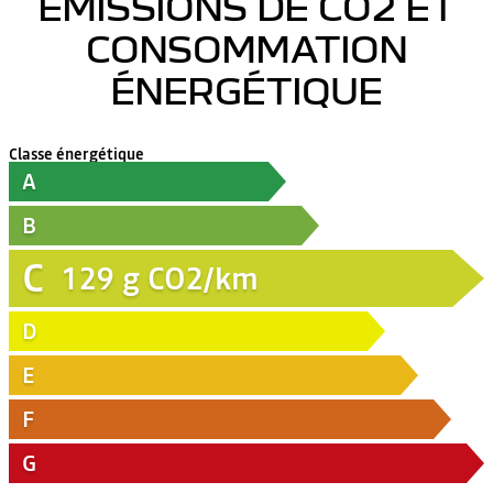
ÉMISSIONS DE CO2 ET
CONSOMMATION
ÉNERGÉTIQUE
Classe énergétique
A
B
C
129
g CO2/km
D
E
F
G