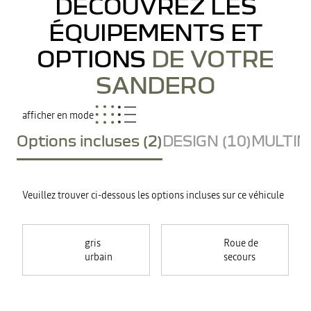
DÉCOUVREZ LES
ÉQUIPEMENTS ET
OPTIONS
DE VOTRE
SANDERO
afficher en mode
Options incluses (2)
DESIGN (10)
MULTIME
Veuillez trouver ci-dessous les options incluses sur ce véhicule
gris
Roue de
urbain
secours