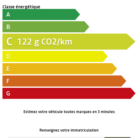
Classe énergétique
A
B
C
122
g CO2/km
D
E
F
G
Estimez votre véhicule toutes marques en 3 minutes
Renseignez votre immatriculation