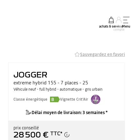
achats & services
mon
Menu
compte
Sauvegardez en favori
JOGGER
extreme hybrid 155 - 7 places - 25
Véhicule neuf - full hybrid - automatique - gris urbain
B
Classe énergétique
Vignette Crit'Air
Délai moyen de livraison: 3 semaines *
prix conseillé
28 500 €
TTC
*