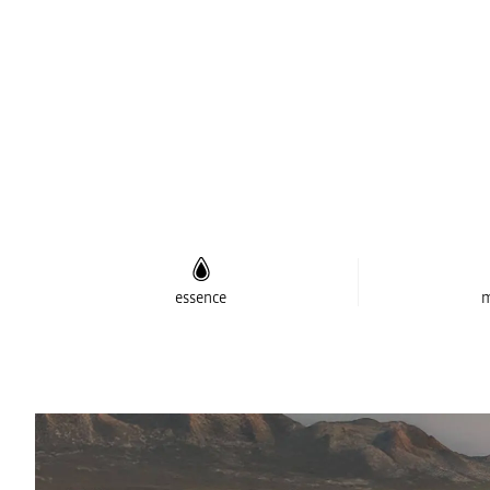
essence
m