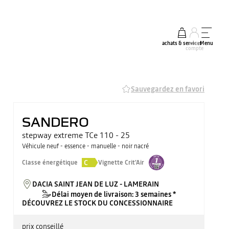
achats & services
mon
Menu
compte
Sauvegardez en favori
SANDERO
stepway extreme TCe 110 - 25
Véhicule neuf - essence - manuelle - noir nacré
C
Classe énergétique
Vignette Crit'Air
DACIA SAINT JEAN DE LUZ - LAMERAIN
Délai moyen de livraison: 3 semaines *
DÉCOUVREZ LE STOCK DU CONCESSIONNAIRE
prix conseillé