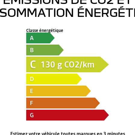
SOMMATION ÉNERGÉT
Classe énergétique
A
B
C
130
g CO2/km
D
E
F
G
Estimez votre véhicule toutes marques en 3 minutes