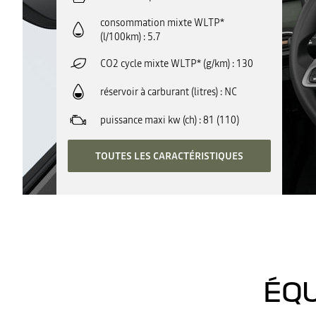
consommation mixte WLTP*
(l/100km)
5.7
CO2 cycle mixte WLTP* (g/km)
130
réservoir à carburant (litres)
NC
puissance maxi kw (ch)
81 (110)
TOUTES LES CARACTÉRISTIQUES
ÉQU