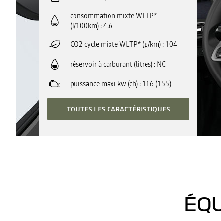
consommation mixte WLTP*
(l/100km)
4.6
CO2 cycle mixte WLTP* (g/km)
104
réservoir à carburant (litres)
NC
puissance maxi kw (ch)
116 (155)
TOUTES LES CARACTÉRISTIQUES
ÉQU