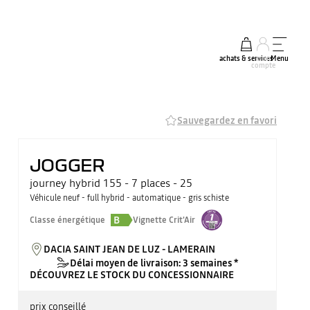
achats & services
mon
Menu
compte
Sauvegardez en favori
JOGGER
journey hybrid 155 - 7 places - 25
Véhicule neuf - full hybrid - automatique - gris schiste
B
Classe énergétique
Vignette Crit'Air
DACIA SAINT JEAN DE LUZ - LAMERAIN
Délai moyen de livraison: 3 semaines *
DÉCOUVREZ LE STOCK DU CONCESSIONNAIRE
prix conseillé