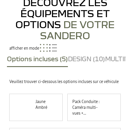
DÉCOUVREZ LES
ÉQUIPEMENTS ET
OPTIONS
DE VOTRE
SANDERO
afficher en mode
Options incluses (5)
DESIGN (10)
MULTIME
Veuillez trouver ci-dessous les options incluses sur ce véhicule
Jaune
Pack Conduite :
Ambré
Caméra multi-
vues +
commutation
automatique des